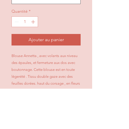
Quantité
*
Ajouter au panier
Blouse Annetta , avec volants aux niveau
des épaules, et fermeture aux dos avec
boutonnage. Cette blouse est en toute
légerété . Tissu double gaze avec des
feuilles dorées. haut du corsage , en fleurs
de baies sauvages (imitation liberty) ,
composé d'un passepoil doré.
100% coton
CONSEILS D'ENTRETIEN